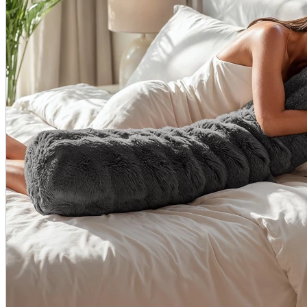
Wasbaar
Ja
Wasbaar op
40 graden
Wasvoorschrift
Zie waslabel