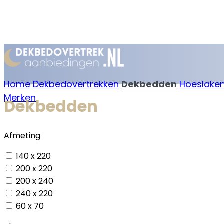
Home
Dekbedovertrekken
Dekbedden
Hoeslake
Merken
Dekbedden
Afmeting
140 x 220
200 x 220
200 x 240
240 x 220
60 x 70