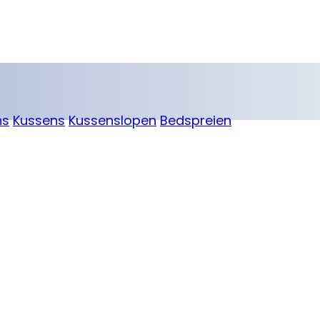
ns
Kussens
Kussenslopen
Bedspreien