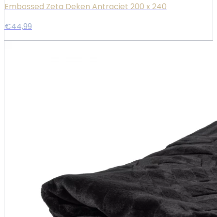
Embossed Zeta Deken Antraciet 200 x 240
€44,99