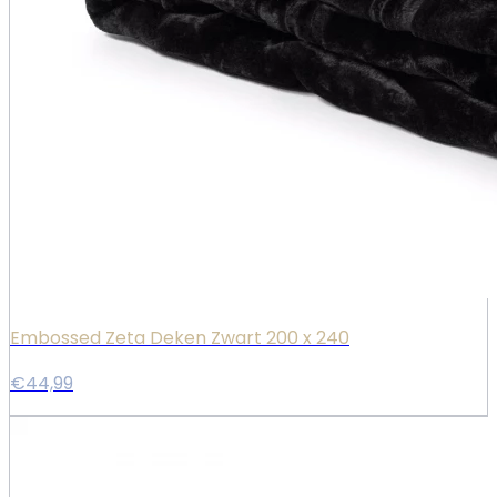
Embossed Zeta Deken Zwart 200 x 240
€44,99