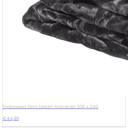
Embossed Zeta Deken Antraciet 200 x 240
€44,99