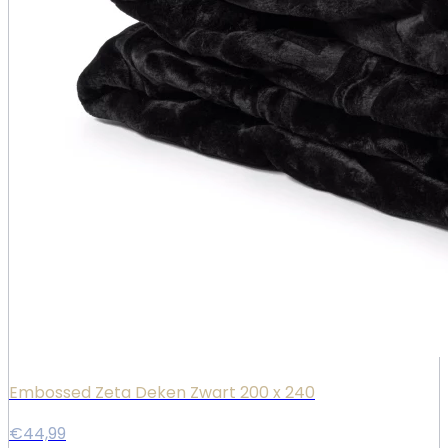
Embossed Zeta Deken Zwart 200 x 240
€44,99