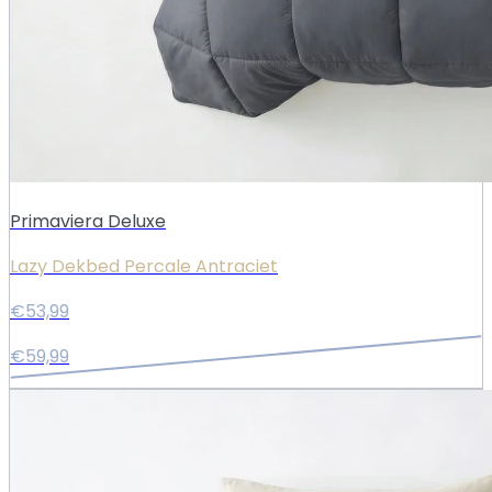
Primaviera Deluxe
Lazy Dekbed Percale Antraciet
€53,99
€59,99